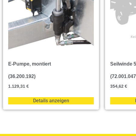
E-Pumpe, montiert
Seilwinde 5
(36.200.192)
(72.001.047
1.129,31
€
354,62
€
Details anzeigen