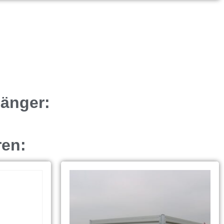
hänger:
ren: