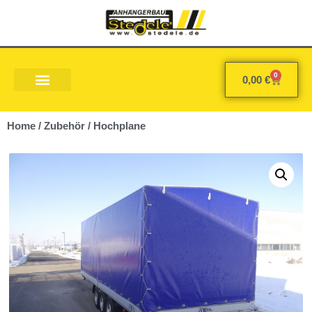
0
0,00
€
Home
/
Zubehör
/ Hochplane