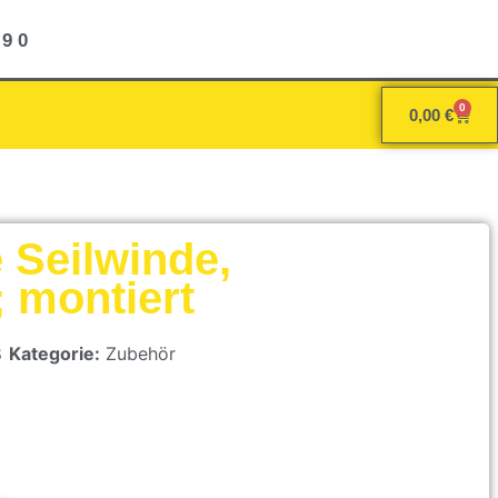
 9 0
0
0,00
€
 Seilwinde,
; montiert
8
Kategorie:
Zubehör