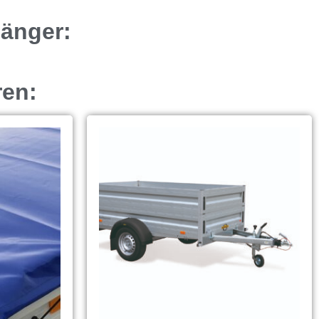
hänger:
ren: