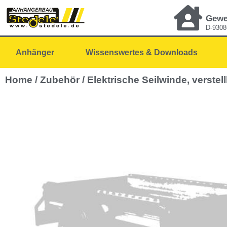
Gewe
D-9308
Anhänger
Wissenswertes & Downloads
Home
/
Zubehör
/ Elektrische Seilwinde, verstel