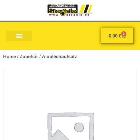
0
0,00
€
Home
/
Zubehör
/ Alublechaufsatz