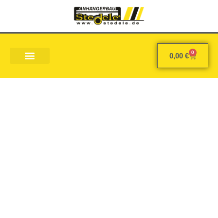
0
0,00
€